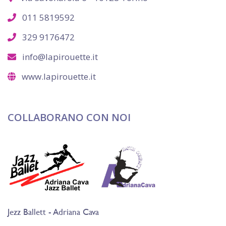
011 5819592
329 9176472
info@lapirouette.it
www.lapirouette.it
COLLABORANO CON NOI
Jezz Ballett - Adriana Cava