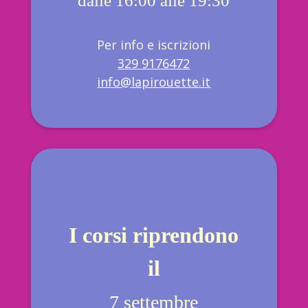
dalle 16:00 alle 19:30
Per info e iscrizioni
329 9176472
info@lapirouette.it
I corsi riprendono
il
7 settembre