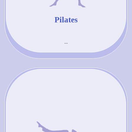
Pilates
...